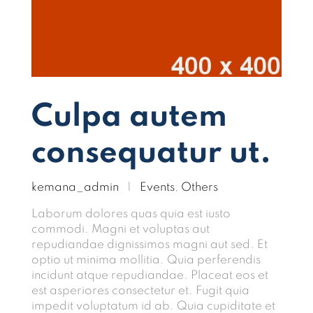
Culpa autem
consequatur ut.
kemana_admin
|
Events
,
Others
Laborum dolores quas quia est iusto
commodi. Magni et voluptas aut
repudiandae dignissimos magni aut sed. Et
optio ut minima mollitia. Quia perferendis
incidunt atque repudiandae. Placeat eos et
est asperiores consectetur et. Fugit quia
impedit voluptatum id ab. Quia cupiditate et