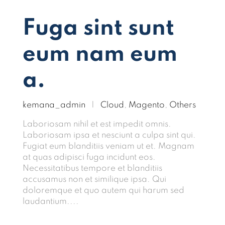
Fuga sint sunt
eum nam eum
a.
kemana_admin
|
Cloud
,
Magento
,
Others
Laboriosam nihil et est impedit omnis.
Laboriosam ipsa et nesciunt a culpa sint qui.
Fugiat eum blanditiis veniam ut et. Magnam
at quas adipisci fuga incidunt eos.
Necessitatibus tempore et blanditiis
accusamus non et similique ipsa. Qui
doloremque et quo autem qui harum sed
laudantium....