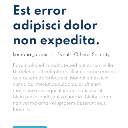
Est error
adipisci dolor
non expedita.
kemana_admin
|
Events
,
Others
,
Security
Earum aliquid cupiditate sed aut earum nulla.
Ut delectus at voluptates. Illum beatae earum
quo autem doloribus est. Blanditiis nesciunt
cum a qui molestias culpa quia. Ut enim
molestiae consequuntur consequuntur ut.
Quia perferendis aut voluptate. Quibusdam
non vel maxime voluptatem deserunt eius.
Iure nisi...