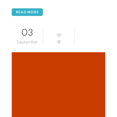
READ MORE
03
September
0