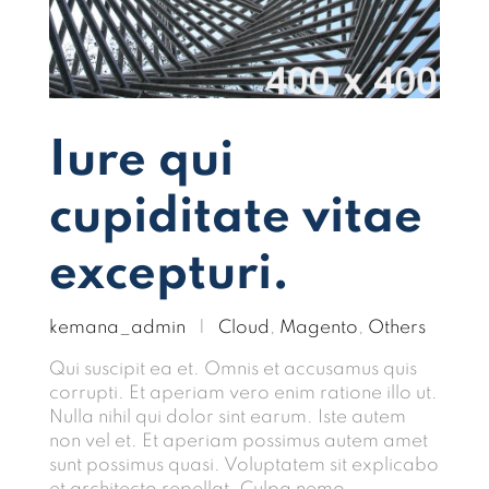
Iure qui
cupiditate vitae
excepturi.
kemana_admin
|
Cloud
,
Magento
,
Others
Qui suscipit ea et. Omnis et accusamus quis
corrupti. Et aperiam vero enim ratione illo ut.
Nulla nihil qui dolor sint earum. Iste autem
non vel et. Et aperiam possimus autem amet
sunt possimus quasi. Voluptatem sit explicabo