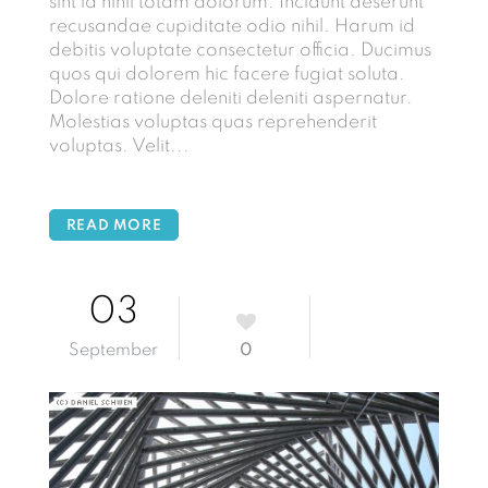
sint id nihil totam dolorum. Incidunt deserunt
recusandae cupiditate odio nihil. Harum id
debitis voluptate consectetur officia. Ducimus
quos qui dolorem hic facere fugiat soluta.
Dolore ratione deleniti deleniti aspernatur.
Molestias voluptas quas reprehenderit
voluptas. Velit...
READ MORE
03
September
0