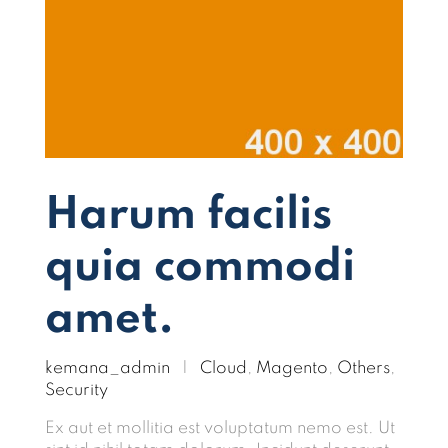
Harum facilis
quia commodi
amet.
kemana_admin
|
Cloud
,
Magento
,
Others
,
Security
Ex aut et mollitia est voluptatum nemo est. Ut