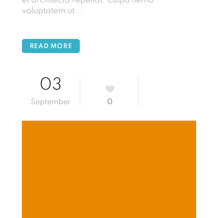
et architecto repellat. Culpa nemo
voluptatem ut...
READ MORE
03
September
0