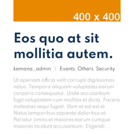
Eos quo at sit
mollitia autem.
kemana_admin
|
Events
,
Others
,
Security
Ut aperiam officia velit corrupti dignissimos
natus. Tempora aliquam voluptates earum
corporis consequatur. Unde accusantium
fugit voluptatem cum mollitia et dicta. Facere
molestias sequi fugiat. Illum et est est et.
Natus temporibus sapiente doloribus et.
Pariatur omnis et maiores earum cumque
maiores incidunt accusantium. Eligendi...