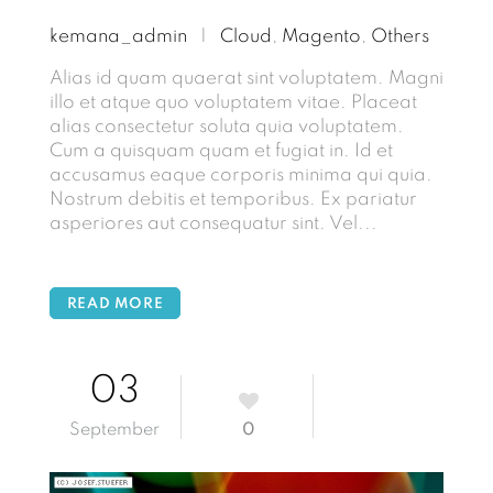
kemana_admin
|
Cloud
,
Magento
,
Others
Alias id quam quaerat sint voluptatem. Magni
illo et atque quo voluptatem vitae. Placeat
alias consectetur soluta quia voluptatem.
Cum a quisquam quam et fugiat in. Id et
accusamus eaque corporis minima qui quia.
Nostrum debitis et temporibus. Ex pariatur
asperiores aut consequatur sint. Vel...
READ MORE
03
September
0